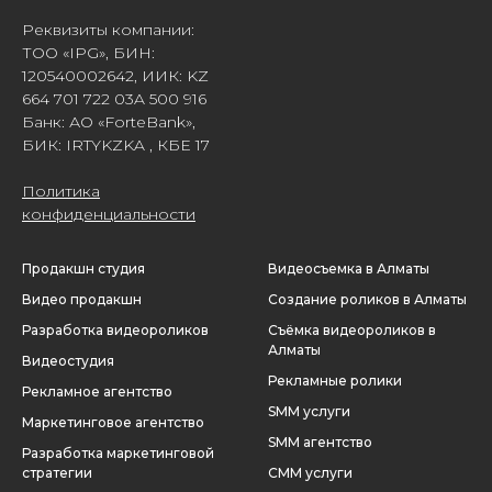
Реквизиты компании:
ТОО «IPG», БИН:
120540002642, ИИК: KZ
664 701 722 03A 500 916
Банк: АО «ForteBank»,
БИК: IRTYKZKA , КБЕ 17
Политика
конфиденциальности
Продакшн студия
Видеосъемка в Алматы
Видео продакшн
Создание роликов в Алматы
Разработка видеороликов
Съёмка видеороликов в
Алматы
Видеостудия
Рекламные ролик
и
Рекламное агентство
SMM услуги
Маркетинговое агентство
SMM агентство
Разработка маркетинговой
стратегии
СММ услуги